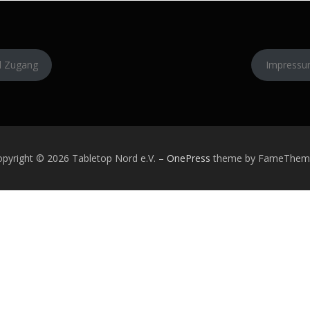
l Zugang
Impress
pyright © 2026 Tabletop Nord e.V.
–
OnePress
theme by FameThem