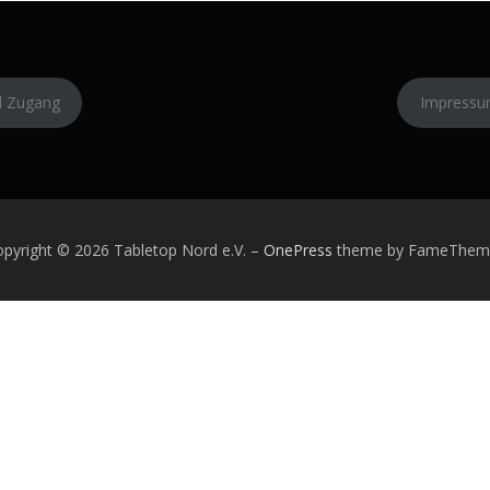
l Zugang
Impress
pyright © 2026 Tabletop Nord e.V.
–
OnePress
theme by FameThem