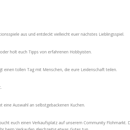
nsspiele aus und entdeckt vielleicht euer nächstes Lieblingsspiel.
 oder holt euch Tipps von erfahrenen Hobbyisten.
gt einen tollen Tag mit Menschen, die eure Leidenschaft teilen.
.
bt eine Auswahl an selbstgebackenen Kuchen.
ucht euch einen Verkaufsplatz auf unserem Community Flohmarkt. Di
hr beim Verkaufen gleichzeitig etwas Gutes tun.