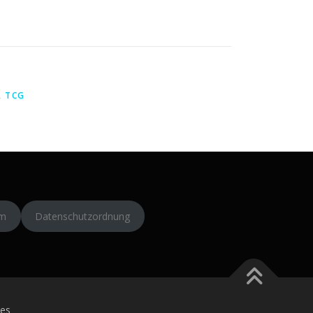
,
TCG
um
Datenschutzordnung
es