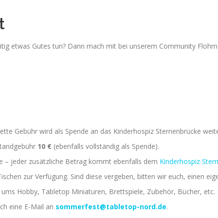
t
eitig etwas Gutes tun? Dann mach mit bei unserem Community Flohma
lette Gebühr wird als Spende an das Kinderhospiz Sternenbrücke wei
Standgebühr
10 €
(ebenfalls vollständig als Spende).
 – jeder zusätzliche Betrag kommt ebenfalls dem
Kinderhospiz Ster
ischen zur Verfügung. Sind diese vergeben, bitten wir euch, einen eig
d ums Hobby, Tabletop Miniaturen, Brettspiele, Zubehör, Bücher, etc.
ch eine E-Mail an
sommerfest@tabletop-nord.de
.