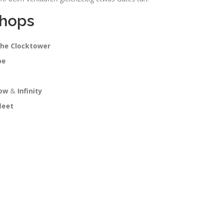
Shops
the Clocktower
pe
low
&
Infinity
leet