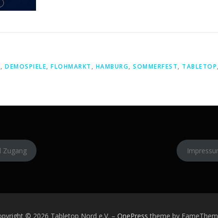
E
,
DEMOSPIELE
,
FLOHMARKT
,
HAMBURG
,
SOMMERFEST
,
TABLETOP
l Zugang
Impress
pyright © 2026 Tabletop Nord e.V.
–
OnePress
theme by FameThem