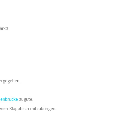
rkt!
tergegeben.
nenbrücke
zugute.
enen Klapptisch mitzubringen.