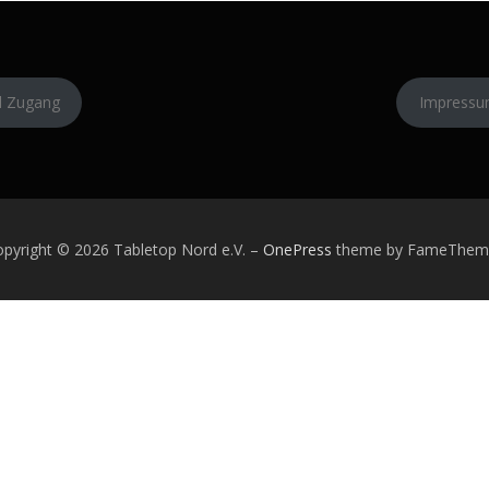
l Zugang
Impress
pyright © 2026 Tabletop Nord e.V.
–
OnePress
theme by FameThem